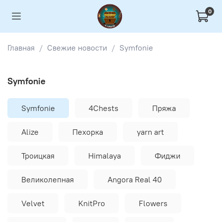
0
Главная
Свежие новости
Symfonie
Symfonie
Symfonie
4Chests
Пряжа
Alize
Пехорка
yarn art
Троицкая
Himalaya
Фиджи
Великолепная
Angora Real 40
Velvet
KnitPro
Flowers