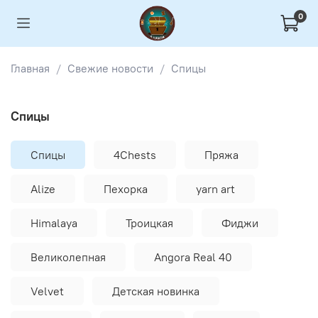
0
Главная
Свежие новости
Спицы
Спицы
Спицы
4Chests
Пряжа
Alize
Пехорка
yarn art
Himalaya
Троицкая
Фиджи
Великолепная
Angora Real 40
Velvet
Детская новинка