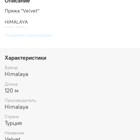
Описание
Пряжа "Velvet"
HiMALAYA
100г/120м
100% микро полиэстер
Показать полностью
Цвет 90017 Бежевый
Характеристики
Бренд
Himalaya
Длина
120 м
Производитель
Himalaya
Страна
Турция
Название
Velvet