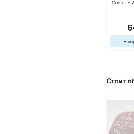
Спицы съё
6
В ко
Стоит о