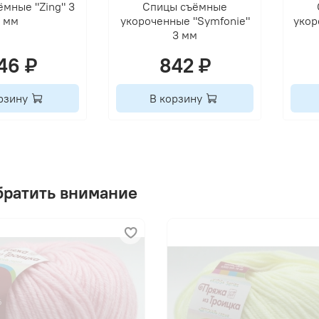
мные "Zing" 3
Спицы съёмные
мм
укороченные "Symfonie"
укор
3 мм
46 ₽
842 ₽
рзину
В корзину
братить внимание