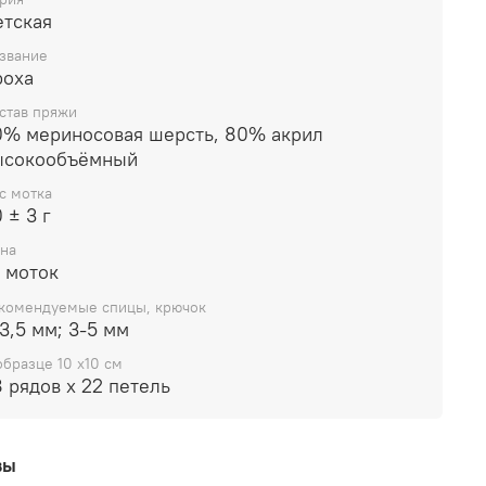
етская
звание
роха
став пряжи
0% мериносовая шерсть, 80% акрил
ысокообъёмный
с мотка
 ± 3 г
на
 моток
комендуемые спицы, крючок
3,5 мм; 3-5 мм
образце 10 x10 см
 рядов х 22 петель
вы