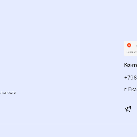
Конт
+798
г Ек
альности