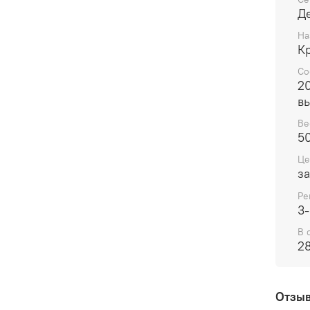
Д
На
К
Со
2
в
Ве
50
Це
за
Ре
3-
В 
28
Отзы