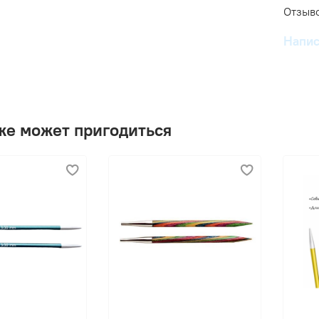
Отзыво
Напис
же может пригодиться