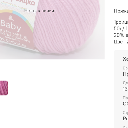
Пряжа
Нет в наличии
Троиц
50г/ 
20% ш
Цвет 
Х
Бр
П
Дл
13
Пр
О
Ст
Р
Се