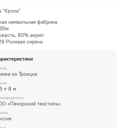
 "Кроха"
кая камвольная фабрика
135м
ерсть, 80% акрил
29 Розовая сирень
арактеристики
енд
ряжа из Троицка
ина
5 ± 8 м
оизводитель
ОО «Пехорский текстиль»
рана
оссия
рия