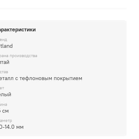
арактеристики
енд
tland
рана производства
итай
став
еталл с тефлоновым покрытием
ет
елый
ина
5 см
аметр
0-14.0 мм