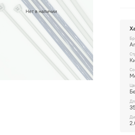
Нет в наличии
Х
Бр
Ar
Ст
К
Со
М
Цв
Б
Дл
3
Ди
2.