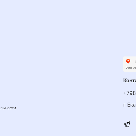
Конт
+798
г Ек
альности