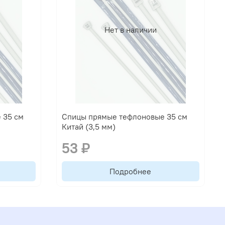
Нет в наличии
 35 см
Спицы прямые тефлоновые 35 см
Китай (3,5 мм)
53 ₽
Подробнее