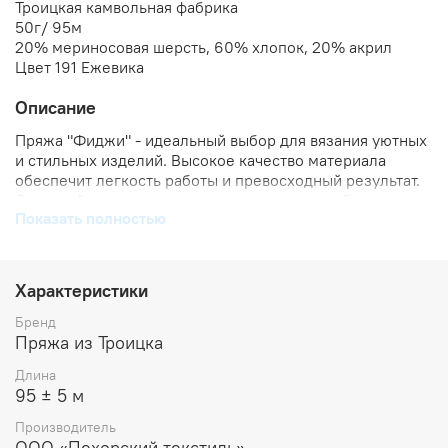
Троицкая камвольная фабрика
50г/ 95м
20% мериносовая шерсть, 60% хлопок, 20% акрил
Цвет 191 Ежевика
Описание
Пряжа "Фиджи" - идеальный выбор для вязания уютных
и стильных изделий. Высокое качество материала
обеспечит легкость работы и превосходный результат.
Создавайте модные вещи с удовольствием, благодаря
Показать полностью
широкому спектру цветовых решений этой пряжи.
Уникальное сочетание цены и качества делает ее
отличным приобретением для всех любителей
рукоделия!
Характеристики
Бренд
Пряжа из Троицка
Длина
95 ± 5 м
Производитель
ООО «Пехорский текстиль»