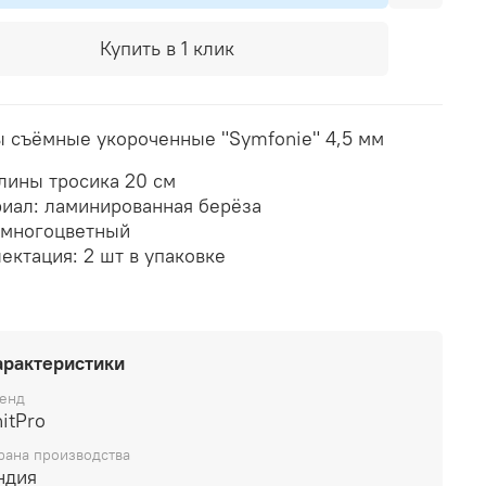
Купить в 1 клик
 съёмные укороченные "Symfonie" 4,5 мм
лины тросика 20 см
иал: ламинированная берёза
 многоцветный
ектация: 2 шт в упаковке
арактеристики
енд
itPro
рана производства
ндия