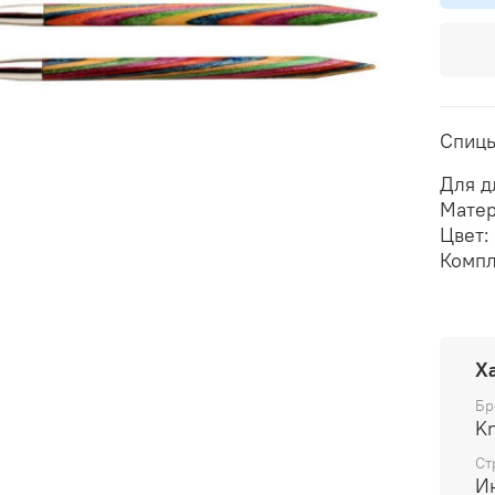
Спицы
Для д
Матер
Цвет:
Компл
Х
Бр
Kn
Ст
И