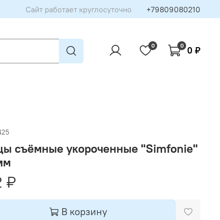
Сайт работает круглосуточно
+79809080210
0
0
0 ₽
425
цы съёмные укороченные "Simfonie"
мм
 ₽
В корзину