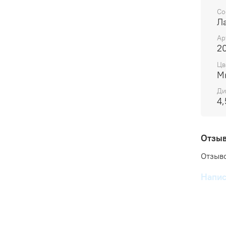
Со
Л
Ар
2
Цв
М
Ди
4,
Отзы
Отзыво
Напис