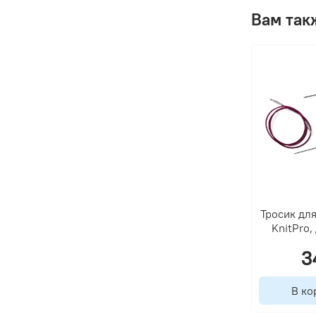
Вам так
Тросик дл
KnitPro,
3
В ко