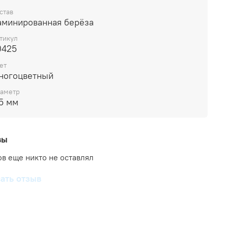
став
аминированная берёза
тикул
0425
ет
ногоцветный
аметр
5 мм
вы
в еще никто не оставлял
ать отзыв